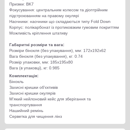
Призми: BK7
Фокусування: центральним колесом та діоптрійним
підстроюванням на правому окулярі
Наочники: наочники що складаються типу Fold Down
Корпус: полікарбонат із протиковзким гумовим покриттям
Можливість кріплення штативу
Габаритні розміри та вага:
Розміри бінокля (без упакування), мм: 172x192x62
Вага бінокля (без упакування), кг: 0.74
Розмір упаковки, мм: 185x195x80
Вага (в упаковці), кг: 0.985
Комплектація:
Бінокль
Захисні кришки об'єктивів
Захисні кришки окулярів
М'який нейлоновий кейс для зберігання та
транспортування
Нашийний ремінь
Серветка для чищення лінз