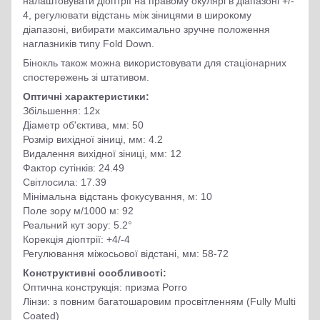
налаштовувати діоптрії на правому окулярі в діапазоні +/-
4, регулювати відстань між зіницями в широкому
діапазоні, вибирати максимально зручне положення
наглазників типу Fold Down.
Бінокль також можна використовувати для стаціонарних
спостережень зі штативом.
Оптичні характеристики:
Збільшення: 12x
Діаметр об'єктива, мм: 50
Розмір вихідної зіниці, мм: 4.2
Видалення вихідної зіниці, мм: 12
Фактор сутінків: 24.49
Світлосила: 17.39
Мінімальна відстань фокусування, м: 10
Поле зору м/1000 м: 92
Реальний кут зору: 5.2°
Корекція діоптрії: +4/-4
Регулювання міжосьової відстані, мм: 58-72
Конструктивні особливості:
Оптична конструкція: призма Porro
Лінзи: з повним багатошаровим просвітленням (Fully Multi
Coated)