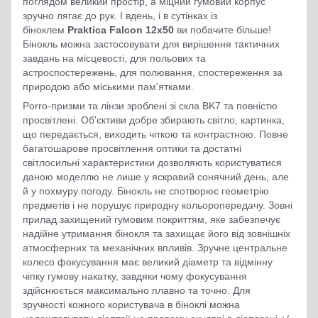
поглядом великий простір, а міцний гумовий корпус
зручно лягає до рук. І вдень, і в сутінках із
біноклем
Praktica Falcon 12x50
ви побачите більше!
Бінокль можна застосовувати для вирішення тактичних
завдань на місцевості, для польових та
астроспостережень, для полювання, спостереження за
природою або міськими пам'ятками.
Porro-призми та лінзи зроблені зі скла BK7 та повністю
просвітлені. Об'єктиви добре збирають світло, картинка,
що передається, виходить чіткою та контрастною. Повне
багатошарове просвітлення оптики та достатні
світлосильні характеристики дозволяють користуватися
даною моделлю не лише у яскравий сонячний день, але
й у похмуру погоду. Бінокль не спотворює геометрію
предметів і не порушує природну кольоропередачу. Зовні
прилад захищений гумовим покриттям, яке забезпечує
надійне утримання бінокля та захищає його від зовнішніх
атмосферних та механічних впливів. Зручне центральне
колесо фокусування має великий діаметр та відмінну
чіпку гумову накатку, завдяки чому фокусування
здійснюється максимально плавно та точно. Для
зручності кожного користувача в біноклі можна