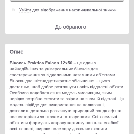
Увійти
для відображення накопичувальної знижки
%
До обраного
Опис
Бінокль Praktica Falcon 12x50
– це один з
найнадійніших та універсальних біноклів для
спостереження за віддаленими наземними об'єктами.
Бінокль дає шістнадцятикратне збільшення – цього
достатньо, щоб добре розглянути навіть віддалені об'єкти.
Особливо подобається ця модель мисливцям, яким
нерідко потрібно стежити за звіром на значній відстані. Ця
модель підійде для використання на полюванні,
дозволить детально розглянути природний ландшафт та
поспостерігати за птахами та тваринами. Світлосильні
об'єктиви формують яскраву картинку навіть за слабкої
освітленості, широке поле зору дозволяє охопити