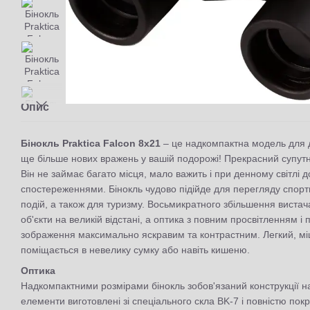
Опис
Бінокль Praktica Falcon 8x21
– це надкомпактна модель для д
ще більше нових вражень у вашій подорожі! Прекрасний супутни
Він не займає багато місця, мало важить і при денному світлі 
спостереженнями. Бінокль чудово підійде для перегляду спорт
подій, а також для туризму. Восьмикратного збільшення виста
об'єкти на великій відстані, а оптика з повним просвітленням і
зображення максимально яскравим та контрастним. Легкий, міц
поміщається в невелику сумку або навіть кишеню.
Оптика
Надкомпактними розмірами бінокль зобов'язаний конструкції на 
елементи виготовлені зі спеціального скла BK-7 і повністю пок