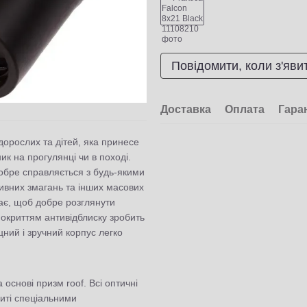
Повідомити, коли з'яви
Доставка
Оплата
Гара
орослих та дітей, яка принесе
к на прогулянці чи в поході.
добре справляється з будь-якими
ивних змагань та інших масових
чає, щоб добре розглянути
 покриттям антивідблиску зробить
ний і зручний корпус легко
основі призм roof. Всі оптичні
риті спеціальними