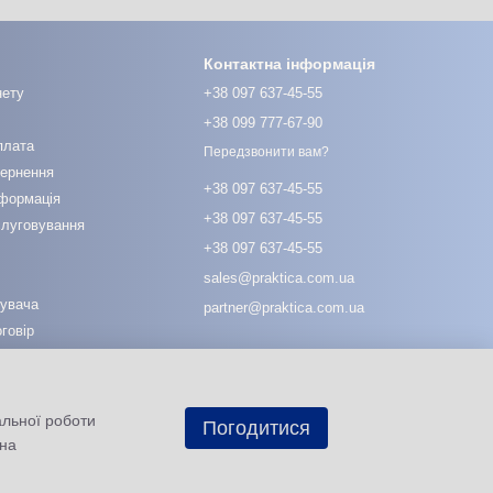
Контактна інформація
нету
+38 097 637-45-55
+38 099 777-67-90
плата
Передзвонити вам?
вернення
+38 097 637-45-55
нформація
+38 097 637-45-55
слуговування
+38 097 637-45-55
sales@praktica.com.ua
тувача
partner@praktica.com.ua
говір
03115, Україна, м. Київ, вул. Михайла
Котельникова, 25, офісна будівля, офіс
115
Мапа проїзду
альної роботи
Погодитися
 на