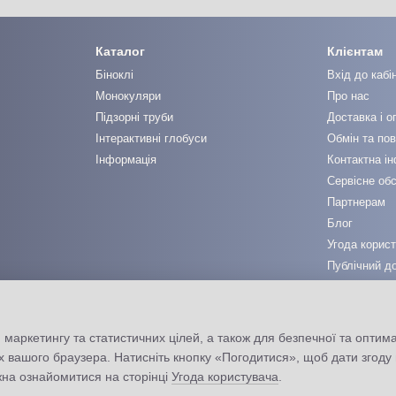
Каталог
Клієнтам
Біноклі
Вхід до кабі
Монокуляри
Про нас
Підзорні труби
Доставка і о
Інтерактивні глобуси
Обмін та по
Інформація
Контактна і
Сервісне об
Партнерам
Блог
Угода корис
Публічний до
 маркетингу та статистичних цілей, а також для безпечної та оптим
х вашого браузера. Натисніть кнопку «Погодитися», щоб дати згоду
жна ознайомитися на сторінці
Угода користувача
.