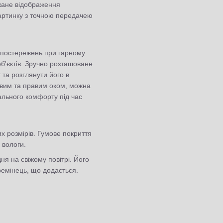
жане відображення
картинку з точною передачею
 спостережень при гарному
б'єктів. Зручно розташоване
та розглянути його в
лівим та правим оком, можна
льного комфорту під час
х розмірів. Гумове покриття
 вологи.
ня на свіжому повітрі. Його
ремінець, що додається.