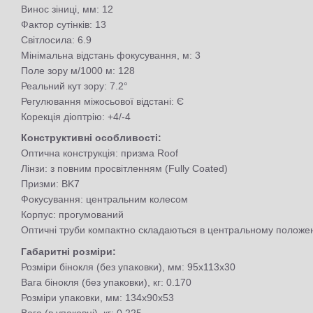
Винос зіниці, мм: 12
Фактор сутінків: 13
Світлосила: 6.9
Мінімальна відстань фокусування, м: 3
Поле зору м/1000 м: 128
Реальний кут зору: 7.2°
Регулювання міжосьової відстані: Є
Корекція діоптрію: +4/-4
Конструктивні особливості:
Оптична конструкція: призма Roof
Лінзи: з повним просвітленням (Fully Coated)
Призми: BK7
Фокусування: центральним колесом
Корпус: прогумований
Оптичні труби компактно складаються в центральному положе
Габаритні розміри:
Розміри бінокля (без упаковки), мм: 95x113x30
Вага бінокля (без упаковки), кг: 0.170
Розміри упаковки, мм: 134х90х53
Вага (в упаковці), кг: 0.225