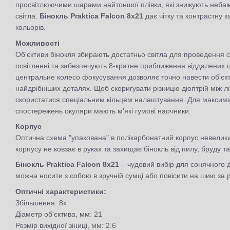
просвітлюючими шарами найтоншої плівки, які знижують неба
світла.
Бінокль Praktica Falcon 8x21
дає чітку та контрастну 
кольорів.
Можливості
Об'єктиви бінокля збирають достатньо світла для проведення
освітленні та забезпечують 8-кратне приближення віддалених о
центральне колесо фокусування дозволяє точно навести об'єкт 
найдрібніших деталях. Щоб скоригувати різницю діоптрій між 
скористатися спеціальним кільцем налаштування. Для максима
спостережень окуляри мають м'які гумові наочники.
Корпус
Оптична схема "упакована" в полікарбонатний корпус невелики
корпусу не ковзає в руках та захищає бінокль від пилу, бруду та
Бінокль Praktica Falcon 8x21
– чудовий вибір для сонячного д
можна носити з собою в зручній сумці або повісити на шию за 
Оптичні характеристики:
Збільшення: 8x
Діаметр об'єктива, мм: 21
Розмір вихідної зіниці, мм: 2.6