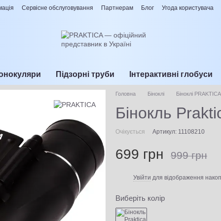
мація
Сервісне обслуговування
Партнерам
Блог
Угода користувача
онокуляри
Підзорні труби
Інтерактивні глобуси
Головна
Біноклі
Біноклі PRAKTICA
Бінокль Prakti
Очікується
Артикул: 11108210
699 грн
999 грн
Увійти
для відображення накоп
%
Виберіть колір