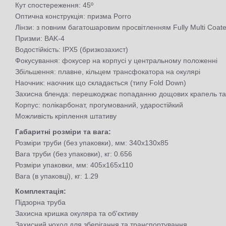
Кут спостереження: 45º
Оптична конструкція: призма Porro
Лінзи: з повним багатошаровим просвітленням Fully Multi Coat
Призми: BAK-4
Водостійкість: IPX5 (бризкозахист)
Фокусування: фокусер на корпусі у центральному положенні
Збільшення: плавне, кільцем трансфокатора на окулярі
Наочник: наочник що складається (типу Fold Down)
Захисна бленда: перешкоджає попаданню дощових крапель та с
Корпус: полікарбонат, прогумований, ударостійкий
Можливість кріплення штативу
Габаритні розміри та вага:
Розміри труби (без упаковки), мм: 340x130x85
Вага труби (без упаковки), кг: 0.656
Розміри упаковки, мм: 405х165х110
Вага (в упаковці), кг: 1.29
Комплектація:
Підзорна труба
Захисна кришка окуляра та об'єктиву
Захисний чохол для зберігання та транспортування