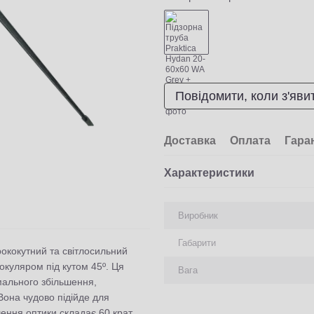
Повідомити, коли з'яви
Доставка
Оплата
Гара
Характеристики
Виробник
Габарити
ококутний та світлосильний
куляром під кутом 45º. Ця
Вага
мального збільшення,
 Вона чудово підійде для
ення оптики складає 60 крат.