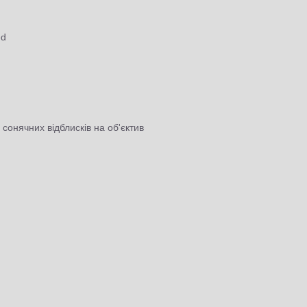
ed
онячних відблисків на об'єктив