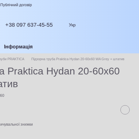
Публічний договір
+38 097 637-45-55
Укр
Інформація
труби PRAKTICA
Підзорна труба Praktica Hydan 20-60x60 WA Grey + штатив
а Praktica Hydan 20-60x60
атив
060
ичувальної знижки