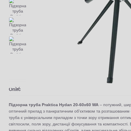
Опис
Підзорна труба Praktica Hydan 20-60x60 WA
– потужний, шир
оптичний прилад з панкратичним об'єктивом та розташованим о
труба є універсальним приладом з точки зору отримання опти
світлосили, поля зору, дистанції фокусування та компактності.
вивчення сильно віддалених об'єктів, адже максимальне збільш