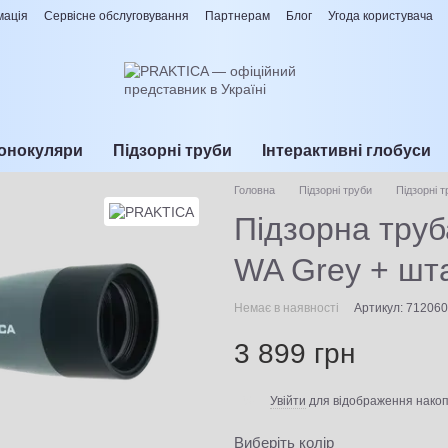
мація
Сервісне обслуговування
Партнерам
Блог
Угода користувача
онокуляри
Підзорні труби
Інтерактивні глобуси
Головна
Підзорні труби
Підзорні 
Підзорна труб
WA Grey + шт
Немає в наявності
Артикул: 71206
3 899 грн
Увійти
для відображення накоп
%
Виберіть колір