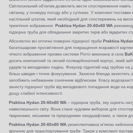
Світлосильний об'єктив дозволить вести спостереження навіть з
світанку, у похмуру погоду або у сутінках. У комплект поставк
настільний штатив, який необхідний для спостережень на високо
тремтіння зображення.
Praktica Hydan 20-60x60 WA
рекомендо
підзорна труба для обладнання закритих тирів або відкритих с
Абсолютно всі оптичні поверхні підзорної труби
Praktica Hyda
багатошарове просвітлення для покращення яскравості картинки
чіткого зображення призма системи Porro виконана зі скла
BaK
досить компактний та легкий полікарбонатний корпус, який заб
ударів та випадкових падінь. Фокусер піднятий над трубою на 
більш швидке і точне фокусування. Захисна бленда захистить о
запобіжить небажаним сонячним відблискам. Класу водозахист
захисту підзорної труби від випадкового попадання води на ко
дощу слабкої інтенсивності.
Praktica Hydan 20-60x60 WA
– підзорна труба, яку оцінять нат
навколишнього світу. Вона стане чудовим вибором для спосте
тваринами, міськими та природними ландшафтами, а також для 
Praktica Hydan 20-60x60 WA
укомплектована м'якою нейлонов
зручною для транспортування труби. Також у комплекті постав