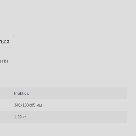
ться
нтія
Praktica
340x130x85 мм
1.29 кг