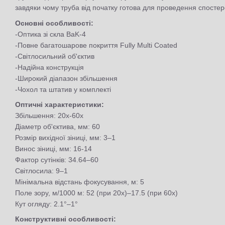
завдяки чому труба від початку готова для проведення спосте
Основні особливості:
-Оптика зі скла BaK-4
-Повне багатошарове покриття Fully Multi Coated
-Світлосильний об'єктив
-Надійна конструкція
-Широкий діапазон збільшення
-Чохол та штатив у комплекті
Оптичні характеристики:
Збільшення: 20x-60x
Діаметр об'єктива, мм: 60
Розмір вихідної зіниці, мм: 3–1
Винос зіниці, мм: 16-14
Фактор сутінків: 34.64–60
Світлосила: 9–1
Мінімальна відстань фокусування, м: 5
Поле зору, м/1000 м: 52 (при 20х)–17.5 (при 60х)
Кут огляду: 2.1°–1°
Конструктивні особливості: