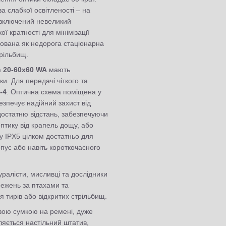
а слабкої освітленості – на
и включений невеликий
ї кратності для мінімізації
вана як недорога стаціонарна
трільбищ.
n 20-60x60 WA
мають
. Для передачі чіткого та
-4
. Оптична схема поміщена у
езпечує надійний захист від
достатню відстань, забезпечуючи
птику від крапель дощу, або
у IPX5 цілком достатньо для
рпус або навіть короткочасного
уралісти, мисливці та дослідники
режень за птахами та
тирів або відкритих стрільбищ.
ою сумкою на ремені, дуже
ляється настільний штатив,