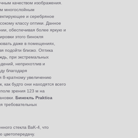
ичным качеством изображения.
ым многослойным
ректирующее и серебряное
сокому классу оптики. Данное
нии, обеспечивая более яркую и
ировки этого бинокля
ьзовать даже в помещениях,
зя подойти близко. Оптика
ождь, при экстремальных
юдений, неприхотлив и
оду благодаря
я 8-кратному увеличению
, как будто они находятся всего
 поле зрения 123 м на
ановки.
Бинокль Praktica
я требовательных
нного стекла BaK-4, что
ю цветопередачу.