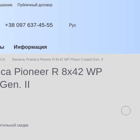
лашение
Публичный договор
+38 097 637-45-55
Рус
сы
Информация
ICA
Бинокль Praktica Pioneer R 8x42 WP Phase Coated Gen. II
ica Pioneer R 8x42 WP
Gen. II
тельной скидки