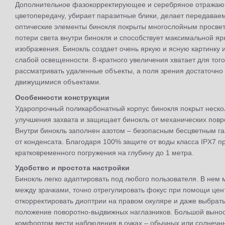
Дополнительное фазокорректирующее и серебряное отражаю
цветопередачу, убирает паразитные блики, делает передаваем
оптические элементы бинокля покрыты многослойным просвет
потери света внутри бинокля и способствует максимальной яр
изображения. Бинокль создает очень яркую и ясную картинку 
слабой освещенности. 8-кратного увеличения хватает для тог
рассматривать удаленные объекты, а поля зрения достаточно
движущимися объектами.
Особенности конструкции
Ударопрочный поликарбонатный корпус бинокля покрыт неско
улучшения захвата и защищает бинокль от механических пов
Внутри бинокль заполнен азотом – безопасным бесцветным га
от конденсата. Благодаря 100% защите от воды класса IPX7 п
кратковременного погружения на глубину до 1 метра.
Удобство и простота настройки
Бинокль легко адаптировать под любого пользователя. В нем 
между зрачками, точно отрегулировать фокус при помощи цен
откорректировать диоптрии на правом окуляре и даже выбра
положение поворотно-выдвижных наглазников. Большой вынос 
комфортом вести наблюдения в очках – обычных или солнечн