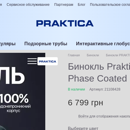
ия
Сервисное обслуживание
Партнерам
Блог
Пользовательское сог
куляры
Подзорные трубы
Интерактивные глобу
Главная
Бинокли
Бинокли PRAKT
Бинокль Prakt
Phase Coated 
В наличии
Артикул: 21108428
6 799 грн
Войти
для отображения накопи
%
Выберите цвет