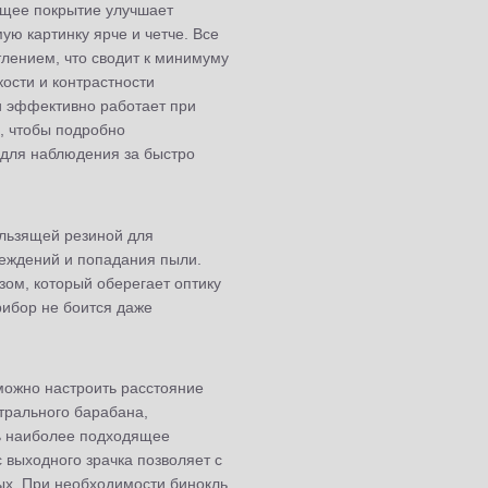
щее покрытие улучшает
ую картинку ярче и четче. Все
лением, что сводит к минимуму
кости и контрастности
и эффективно работает при
о, чтобы подробно
 для наблюдения за быстро
льзящей резиной для
реждений и попадания пыли.
зом, который оберегает оптику
рибор не боится даже
можно настроить расстояние
трального барабана,
ть наиболее подходящее
выходного зрачка позволяет с
ых. При необходимости бинокль