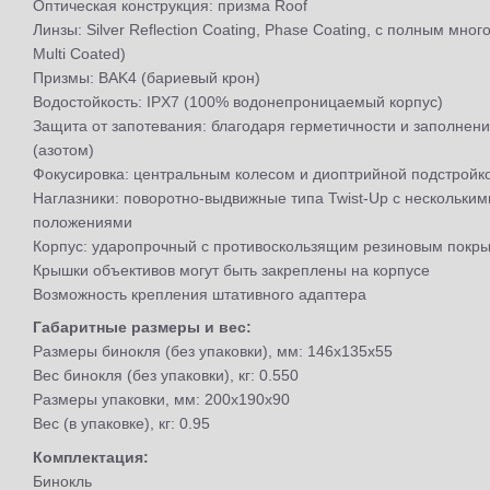
Оптическая конструкция: призма Roof
Линзы: Silver Reflection Coating, Phase Coating, с полным мно
Multi Coated)
Призмы: BAK4 (бариевый крон)
Водостойкость: IPX7 (100% водонепроницаемый корпус)
Защита от запотевания: благодаря герметичности и заполнен
(азотом)
Фокусировка: центральным колесом и диоптрийной подстройко
Наглазники: поворотно-выдвижные типа Twist-Up с нескольк
положениями
Корпус: ударопрочный с противоскользящим резиновым покр
Крышки объективов могут быть закреплены на корпусе
Возможность крепления штативного адаптера
Габаритные размеры и вес:
Размеры бинокля (без упаковки), мм: 146x135x55
Вес бинокля (без упаковки), кг: 0.550
Размеры упаковки, мм: 200x190x90
Вес (в упаковке), кг: 0.95
Комплектация:
Бинокль