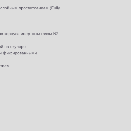
гослойным просветлением (Fully
ию корпуса инертным газом N2
й на окуляре
ими фиксированными
ытием