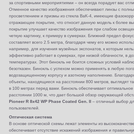
за спортивными мероприятиями – он всегда порадует вас отл
Отменное качество изображения обеспечивают линзы с полн
просветлением и призмы из стекла BaK-4, имеющие фазокор
отражающее покрытие, что относит данную модель к более вы
покрытие улучшает качество изображения при слабом освеще
четкую картинку, к примеру в сумерках. Ближний предел фокус
составляет всего 2.5 метра, благодаря чему его можно испол
например, для изучения музейных экспонатов, к которым нель
эффективно работает в сумерках, при низкой облачности, в д
температурах. Этот бинокль не боится сложных условий набл
безотказен. Бинокль с успехом можно применять в любую пог
водозащищенному корпусу и азотному наполнению. Благодар
объекты, находящиеся на расстоянии 800 метров, выглядят так
в 100 метрах перед вами. Бинокль обеспечивает оптимальное
расстоянии 1000 м, что дает большой обзор окружающей обст
Pioneer R 8x42 WP Phase Coated Gen. II
– отличный выбор дл
пользователей.
Оптическая система
В основе оптической схемы лежат элементы из высококачестве
обеспечивает отсутствие искажений изображения и правильну