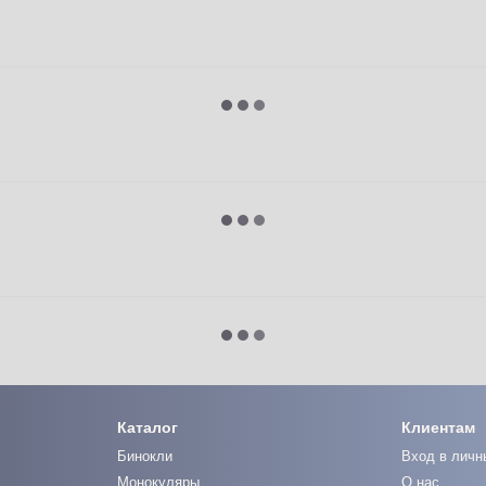
Каталог
Клиентам
Бинокли
Вход в личн
Монокуляры
О нас