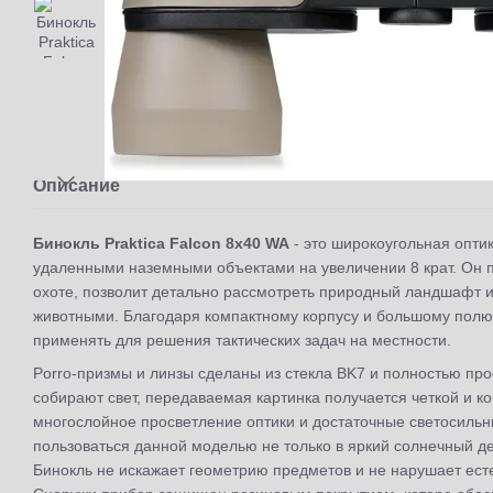
Описание
Бинокль Praktica Falcon 8x40 WA
- это широкоугольная опти
удаленными наземными объектами на увеличении 8 крат. Он 
охоте, позволит детально рассмотреть природный ландшафт и
животными. Благодаря компактному корпусу и большому полю
применять для решения тактических задач на местности.
Porro-призмы и линзы сделаны из стекла BK7 и полностью пр
собирают свет, передаваемая картинка получается четкой и к
многослойное просветление оптики и достаточные светосильн
пользоваться данной моделью не только в яркий солнечный де
Бинокль не искажает геометрию предметов и не нарушает ест