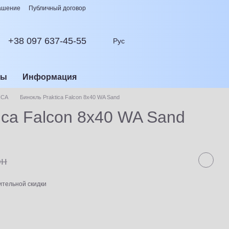
лашение
Публичный договор
+38 097 637-45-55
Рус
сы
Информация
ICA
Бинокль Praktica Falcon 8x40 WA Sand
ica Falcon 8x40 WA Sand
рн
тельной скидки