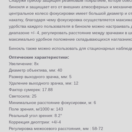
Снаружи прибор защищен резиновым покрытием, которе обес
бинокля и защищает его от внешних атмосферных и механиче
центральное колесо фокусировки имеет большой диаметр и о
накатку, благодаря чему фокусировка осуществляется максима
удобства каждого пользователя в бинокле можно настраивать 
диапазоне +/- 4, регулировать расстояние между зрачками в 
максимально удобное положение складывающихся наглазнико
Бинокль также можно использовать для стационарных наблюде
Оптические характеристики:
Увеличение: 8x
Диаметр объектива, мм: 40
Размер выходного зрачка, мм: 5
Удаление выходного зрачка, мм: 12
Фактор сумерек: 17.88
Светосила: 25
Минимальное расстояние фокусировки, м: 6
Поле зрения, м/1000 м: 143
Реальный угол зрения: 8.2°
Коррекция диоптрии: +4/-4
Регулировка межосевого расстояния, мм : 58-72