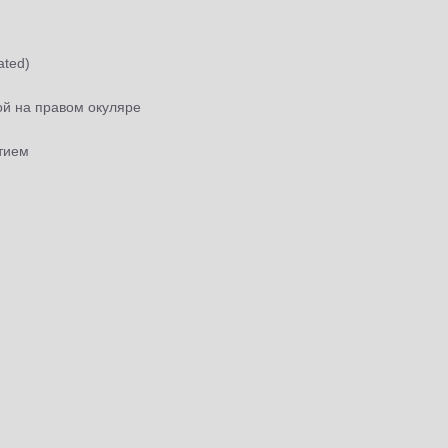
ated)
ой на правом окуляре
тием