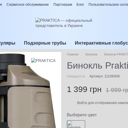
ия
Сервисное обслуживание
Партнерам
Блог
Пользовательское сог
куляры
Подзорные трубы
Интерактивные глобу
Главная
Бинокли
Бинокли PRAKT
Бинокль Prakt
Ожидается
Артикул: 11108409
1 399 грн
1 999 г
Войти
для отображения накопи
%
Выберите цвет