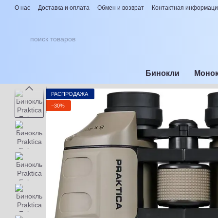
Перейти к основному контенту
О нас
Доставка и оплата
Обмен и возврат
Контактная информац
Бинокли
Моно
РАСПРОДАЖА
−30%