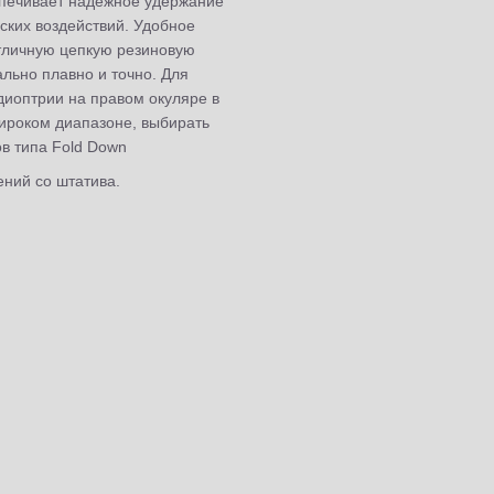
печивает надежное удержание
ских воздействий. Удобное
тличную цепкую резиновую
льно плавно и точно. Для
диоптрии на правом окуляре в
широком диапазоне, выбирать
в типа Fold Down
ний со штатива.