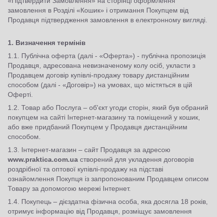
«Підтвердити Замовлення» на сторінці оформлення
замовлення в Розділі «Кошик» і отримання Покупцем від
Продавця підтвердження замовлення в електронному вигляді.
1.
Визначення термінів
1.1. Публічна оферта (далі - «Оферта») - публічна пропозиція
Продавця, адресована невизначеному колу осіб, укласти з
Продавцем договір купівлі-продажу товару дистанційним
способом (далі - «Договір») на умовах, що містяться в цій
Оферті.
1.2. Товар або Послуга – об'єкт угоди сторін, який був обраний
покупцем на сайті Інтернет-магазину та поміщений у кошик,
або вже придбаний Покупцем у Продавця дистанційним
способом.
1.3. Інтернет-магазин – сайт Продавця за адресою
www.praktica.com.ua
створений для укладення договорів
роздрібної та оптової купівлі-продажу на підставі
ознайомлення Покупця із запропонованим Продавцем описом
Товару за допомогою мережі Інтернет.
1.4. Покупець – дієздатна фізична особа, яка досягла 18 років,
отримує інформацію від Продавця, розміщує замовлення