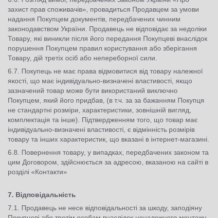
захист прав споживачів», провадиться Продавцем за умови
надання Покупцем документів, передбачених чинним
законодавством України. Продавець не відповідає за недоліки
Товару, які виникли після його передання Покупцеві внаслідок
порушення Покупцем правил користування або зберігання
Товару, дій третіх осіб або непереборної сили.
6.7. Покупець не має права відмовитися від товару належної
якості, що має індивідуально-визначені властивості, якщо
зазначений товар може бути використаний виключно
Покупцем, який його придбав, (в т.ч. за за бажанням Покупця
не стандартні розміри, характеристики, зовнішній вигляд,
комплектація та інше). Підтвердженням того, що товар має
індивідуально-визначені властивості, є відмінність розмірів
товару та інших характеристик, що вказані в інтернет-магазині.
6.8. Повернення товару, у випадках, передбачених законом та
цим Договором, здійснюється за адресою, вказаною на сайті в
розділі «Контакти»
7. Відповідальність
7.1. Продавець не несе відповідальності за шкоду, заподіяну
Покупцеві або третім особам внаслідок неналежного монтажу,