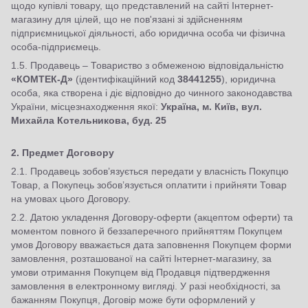
щодо купівлі товару, що представлений на сайті Інтернет-
магазину для цілей, що не пов'язані зі здійсненням
підприємницької діяльності, або юридична особа чи фізична
особа-підприємець.
1.5. Продавець – Товариство з обмеженою відповідальністю
«КОМТЕК-Д»
(ідентифікаційний код
38441255
), юридична
особа, яка створена і діє відповідно до чинного законодавства
України, місцезнаходження якої:
Україна, м. Київ, вул.
Михайла Котельникова, буд. 25
2.
Предмет Договору
2.1. Продавець зобов’язується передати у власність Покупцю
Товар, а Покупець зобов’язується оплатити і прийняти Товар
на умовах цього Договору.
2.2. Датою укладення Договору-оферти (акцептом оферти) та
моментом повного й беззаперечного прийняттям Покупцем
умов Договору вважається дата заповнення Покупцем форми
замовлення, розташованої на сайті Інтернет-магазину, за
умови отримання Покупцем від Продавця підтвердження
замовлення в електронному вигляді. У разі необхідності, за
бажанням Покупця, Договір може бути оформлений у