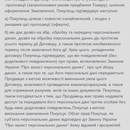
пропозиції (запропоновані умови придбання Товару), шляхом
оформлення Замовлення, Покупець підтверджує наступне:
а) Покупець цілком і повністю ознайомлений, і згоден з
умовами цієї пропозиції (оферти);
б) він дає дозвіл на збір, обробку та передачу персональних
даних, дозвіл на обробку персональних даних діє протягом
усього терміну дії Договору, а також протягом необмеженого
терміну після закінчення його дії. Крім цього, укладенням
договору Покупець підтверджує, що він повідомлений (без
додаткового повідомлення) про права, встановлених Законом
України "Про захист персональних даних", про цілі збору
даних, а також про те, що його персональні дані передаються
Продавцю з метою можливості виконання умов цього
Договору, можливості проведення взаєморозрахунків, а також
для отримання рахунків, актів та інших документів. Покупець
також погоджується з тим, що Продавець має право надавати
доступ та передавати його персональні дані третім особам без
будь-яких додаткових повідомлень Покупця з метою
виконання замовлення Покупця. Обсяг прав Покупця, як
суб'єкта персональних даних відповідно до Закону України
"Про захист персональних даних" йому відомий і зрозумілий.