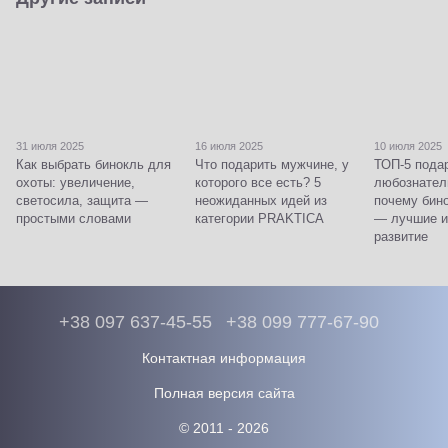
31 июля 2025
16 июля 2025
10 июля 2025
Как выбрать бинокль для
Что подарить мужчине, у
ТОП-5 пода
охоты: увеличение,
которого все есть? 5
любознател
светосила, защита —
неожиданных идей из
почему бино
простыми словами
категории PRAKTICA
— лучшие и
развитие
+38 097 637-45-55
+38 099 777-67-90
Контактная информация
Полная версия сайта
© 2011 - 2026