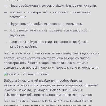
чіткість зображення, зокрема відсутність розмитих країв;
яскравість та контрастність, особливо при слабкому
освітленні;
відсутність аберацій, викривлень та затемнень;
якість покриття лінз, яка проявляється у відсутності
відблисків;
наявність колімування (вирівнювання оптики), яке
запобігає двоїнню.
Біноклі з якісною оптикою мають відповідну ціну. Однак вища
вартість компенсується комфортністю та ефективністю
спостережень. Біноклі з хорошою оптичною системою
відрізняються довговічністю та універсальністю використання.
Вибрати бінокль, який підійде для професійних та
любительських спостережень, можна в асортименті компанії
Praktica. Зокрема, це модель Falcon 20x50 Black зі
світлосильним об'єктивом та повним просвітленням лінз.
Бінокль
Praktica Pioneer R 8x42 WP Phase Coated Gen. II
оснащений призмами зі скла BaK-4 з фазорегулючим та