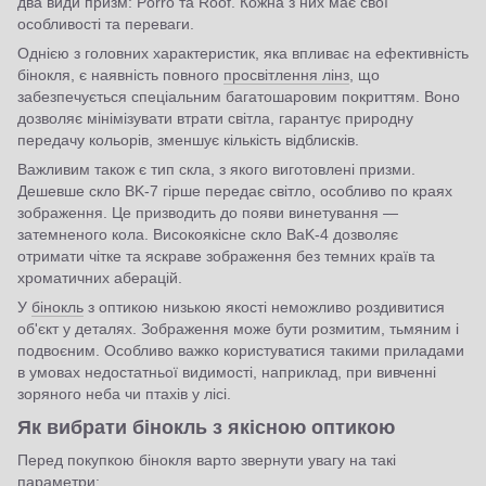
два види призм: Porro та Roof. Кожна з них має свої
особливості та переваги.
Однією з головних характеристик, яка впливає на ефективність
бінокля, є наявність повного
просвітлення лінз
, що
забезпечується спеціальним багатошаровим покриттям. Воно
дозволяє мінімізувати втрати світла, гарантує природну
передачу кольорів, зменшує кількість відблисків.
Важливим також є тип скла, з якого виготовлені призми.
Дешевше скло BK-7 гірше передає світло, особливо по краях
зображення. Це призводить до появи винетування —
затемненого кола. Високоякісне скло BaK-4 дозволяє
отримати чітке та яскраве зображення без темних країв та
хроматичних аберацій.
У
бінокль
з оптикою низькою якості неможливо роздивитися
об'єкт у деталях. Зображення може бути розмитим, тьмяним і
подвоєним. Особливо важко користуватися такими приладами
в умовах недостатньої видимості, наприклад, при вивченні
зоряного неба чи птахів у лісі.
Як вибрати бінокль з якісною оптикою
Перед покупкою бінокля варто звернути увагу на такі
параметри: