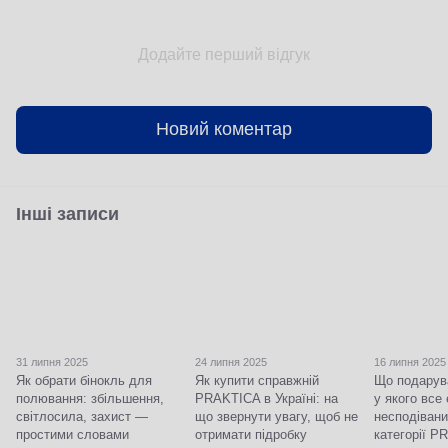
Додайте перший відгук
Новий коментар
Інші записи
31 липня 2025
24 липня 2025
16 липня 2025
Як обрати бінокль для
Як купити справжній
Що подарува
полювання: збільшення,
PRAKTICA в Україні: на
у якого все 
світлосила, захист —
що звернути увагу, щоб не
несподівани
простими словами
отримати підробку
категорії 