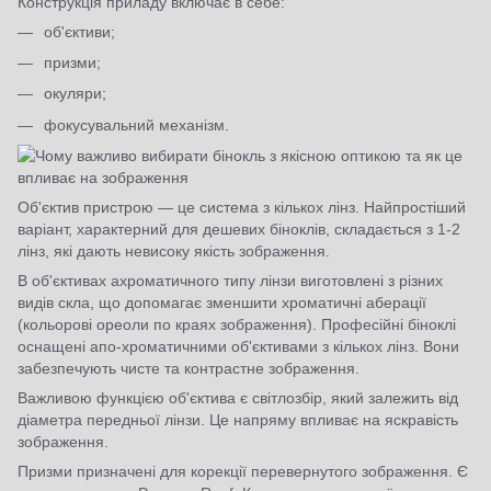
Конструкція приладу включає в себе:
об'єктиви;
призми;
окуляри;
фокусувальний механізм.
Об'єктив пристрою — це система з кількох лінз. Найпростіший
варіант, характерний для дешевих біноклів, складається з 1-2
лінз, які дають невисоку якість зображення.
В об'єктивах ахроматичного типу лінзи виготовлені з різних
видів скла, що допомагає зменшити хроматичні аберації
(кольорові ореоли по краях зображення). Професійні біноклі
оснащені апо-хроматичними об'єктивами з кількох лінз. Вони
забезпечують чисте та контрастне зображення.
Важливою функцією об'єктива є світлозбір, який залежить від
діаметра передньої лінзи. Це напряму впливає на яскравість
зображення.
Призми призначені для корекції перевернутого зображення. Є