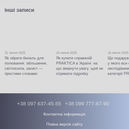
Інші записи
31 липня 2025
24 липня 2025
16 липня 2025
Як обрати бінокль для
Як купити справжній
Що подарува
полювання: збільшення,
PRAKTICA в Україні: на
у якого все 
світлосила, захист —
що звернути увагу, щоб не
несподівани
простими словами
отримати підробку
категорії 
+38 097 637-45-55
+38 099 777-67-90
Контактна інформація
Повна версія сайту