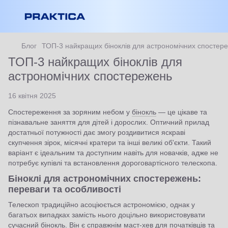
Блог
ТОП-3 найкращих біноклів для астрономічних спостер
ТОП-3 найкращих біноклів для
астрономічних спостережень
16 квітня 2025
Спостереження за зоряним небом у
бінокль
— це цікаве та
пізнавальне заняття для дітей і дорослих. Оптичний прилад
достатньої потужності дає змогу роздивитися яскраві
скупчення зірок, місячні кратери та інші великі об'єкти. Такий
варіант є ідеальним та доступним навіть для новачків, адже не
потребує купівлі та встановлення дороговартісного телескопа.
Біноклі для астрономічних спостережень:
переваги та особливості
Телескоп традиційно асоціюється астрономією, однак у
багатьох випадках замість нього доцільно використовувати
сучасний бінокль. Він є справжнім маст-хев для початківців та