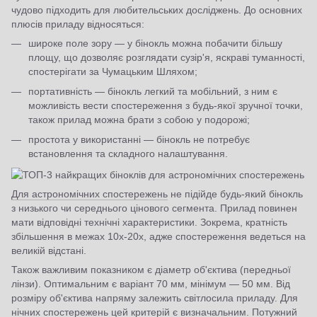
чудово підходить для любительських досліджень. До основних
плюсів приладу відносяться:
широке поле зору — у бінокль можна побачити більшу
площу, що дозволяє розглядати сузір'я, яскраві туманності,
спостерігати за Чумацьким Шляхом;
портативність — бінокль легкий та мобільний, з ним є
можливість вести спостереження з будь-якої зручної точки,
також прилад можна брати з собою у подорожі;
простота у використанні — бінокль не потребує
встановлення та складного налаштування.
Для астрономічних спостережень
не підійде будь-який бінокль
з низького чи середнього цінового сегмента. Прилад повинен
мати відповідні технічні характеристики. Зокрема, кратність
збільшення в межах 10x-20x, адже спостереження ведеться на
великій відстані.
Також важливим показником є діаметр об'єктива (передньої
лінзи). Оптимальним є варіант 70 мм, мінімум — 50 мм. Від
розміру об'єктива напряму залежить світлосила приладу. Для
нічних спостережень цей критерій є визначальним. Потужний