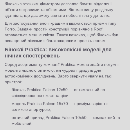
бінокль з великим діаметром дозволяє бачити віддалені
об'єкти яскравими та об'ємними. Він має вищу роздільну
здатність, що дає змогу вивчати небесні тіла у деталях.
Для застосування вночі кращими вважаються призми типу
Porro. Завдяки простій конструкції порівняно з Roof
втрачається менше світла. Також важливо, щоб бінокль був
оснащений лінзами з багатошаровим просвітленням.
Біноклі Praktica: високоякісні моделі для
нічних спостережень
Серед асортименту компанії Praktica можна знайти потужні
моделі з якісною оптикою, які чудово підійдуть для
астрономічних досліджень. Варто звернути увагу на такі
пристрої:
бінокль Praktica Falcon 12x50
— оптимальний по
співвідношенню якості та ціни;
модель Praktica Falcon 15x70 — преміум-варіант з
великою апертурою;
оптичний прилад Praktica Falcon 10x50 — компактний та
мобільний.