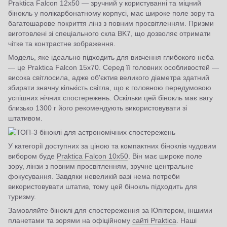
Praktica Falcon 12x50 — зручний у користуванні та міцний
бінокль у полікарбонатному корпусі, має широке поле зору та
багатошарове покриття лінз з повним просвітленням. Призми
виготовлені зі спеціального скла BK7, що дозволяє отримати
чітке та контрастне зображення.
Модель, яке ідеально підходить для вивчення глибокого неба
— це Praktica Falcon 15x70. Серед її головних особливостей —
висока світлосила, адже об'єктив великого діаметра здатний
збирати значну кількість світла, що є головною передумовою
успішних нічних спостережень. Оскільки цей бінокль має вагу
близько 1300 г його рекомендують використовувати зі
штативом.
У категорії доступних за ціною та компактних біноклів чудовим
вибором буде
Praktica Falcon 10x50
. Він має широке поле
зору, лінзи з повним просвітленням, зручне центральне
фокусування. Завдяки невеликій вазі нема потреби
використовувати штатив, тому цей бінокль підходить для
туризму.
Замовляйте біноклі для спостереження за Юпітером, іншими
планетами та зорями на офіційному
сайті Praktica
. Наші