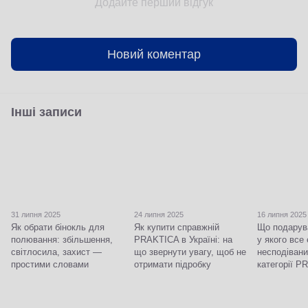
Додайте перший відгук
Новий коментар
Інші записи
31 липня 2025
24 липня 2025
16 липня 2025
Як обрати бінокль для
Як купити справжній
Що подарува
полювання: збільшення,
PRAKTICA в Україні: на
у якого все 
світлосила, захист —
що звернути увагу, щоб не
несподівани
простими словами
отримати підробку
категорії 