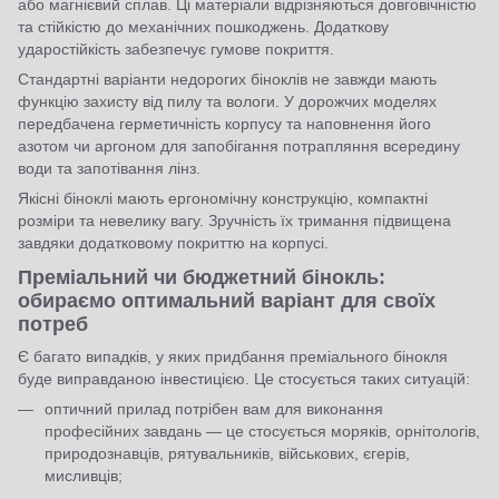
або магнієвий сплав. Ці матеріали відрізняються довговічністю
та стійкістю до механічних пошкоджень. Додаткову
ударостійкість забезпечує гумове покриття.
Стандартні варіанти недорогих біноклів не завжди мають
функцію захисту від пилу та вологи. У дорожчих моделях
передбачена герметичність корпусу та наповнення його
азотом чи аргоном для запобігання потрапляння всередину
води та запотівання лінз.
Якісні біноклі мають ергономічну конструкцію, компактні
розміри та невелику вагу. Зручність їх тримання підвищена
завдяки додатковому покриттю на корпусі.
Преміальний чи бюджетний бінокль:
обираємо оптимальний варіант для своїх
потреб
Є багато випадків, у яких придбання преміального бінокля
буде виправданою інвестицією. Це стосується таких ситуацій:
оптичний прилад потрібен вам для виконання
професійних завдань — це стосується моряків, орнітологів,
природознавців, рятувальників, військових, єгерів,
мисливців;