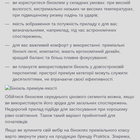
ви користуєтеся біноклем у складних умовах: при високій
вологості, екстремально низьких чи високих температурах,
при підвищеному ризику падінь та ударів;
якість зображення та потужність приладу є для вас
визначальними, наприклад, під час астрономічних
спостережень;
для вас важливий комфорт у використанні: преміальні
біноклі легкі, компактні, мають ергономічний дизайн,
кращий баланс та більш плавне фокусування;
ви плануєте використовувати бінокль у довгостроковій
перспективі: пристрої преміум категорії можуть служити
десятиліттями, не втрачаючи своєї ефективності.
Обійтися біноклем середнього цінового сегмента можна, якщо
ви використовуєте його зрідка для загальних спостережень.
Недорогий прилад підійде для застосування при хорошому
рівні освітлення. Також такий варіант прийнятний для
початківців.
Якщо ви зупините свій вибір на біноклях преміального класу
варто звернути увагу на продукцію бренду Praktica. Зокрема,